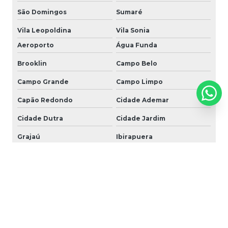
São Domingos
Sumaré
Vila Leopoldina
Vila Sonia
Aeroporto
Água Funda
Brooklin
Campo Belo
Campo Grande
Campo Limpo
Capão Redondo
Cidade Ademar
Cidade Dutra
Cidade Jardim
Grajaú
Ibirapuera
Interlagos
Ipiranga
Itaim Bibi
Jabaquara
Jardim Ângela
Jardim América
Jardim Europa
Jardim Paulista