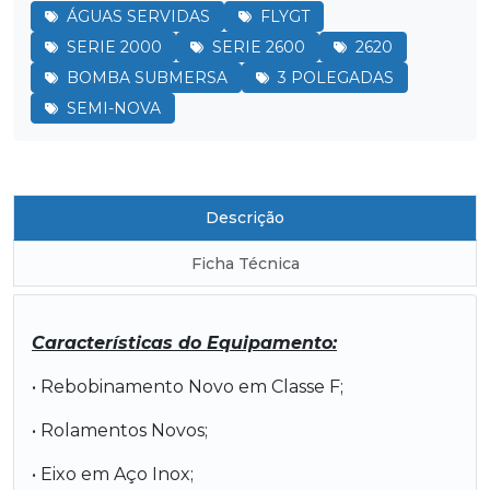
ÁGUAS SERVIDAS
FLYGT
SERIE 2000
SERIE 2600
2620
BOMBA SUBMERSA
3 POLEGADAS
SEMI-NOVA
Descrição
Ficha Técnica
Características do Equipamento:
• Rebobinamento Novo em Classe F;
• Rolamentos Novos;
• Eixo em Aço Inox;