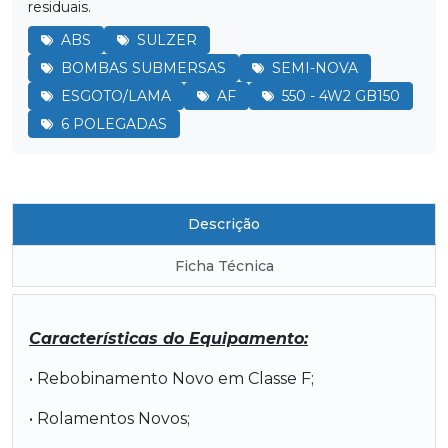
residuais.
ABS
SULZER
BOMBAS SUBMERSAS
SEMI-NOVA
ESGOTO/LAMA
AF
550 - 4W2 GB150
6 POLEGADAS
Descrição
Ficha Técnica
Características do Equipamento:
• Rebobinamento Novo em Classe F;
• Rolamentos Novos;