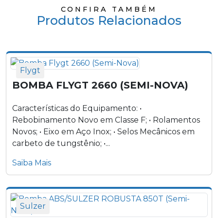
Bomba ABS/SULZER SCAVENGER EJ-30B (Semi-Nova)
CONFIRA TAMBÉM
Produtos Relacionados
Bomba ABS/SULZER SCAVENGER EJ-50B (Semi-Nova)
Bomba ABS/SULZER UNI 1000T (Semi-Nova)
Flygt
Bomba ABS/SULZER UNI 500T (Semi-Nova)
BOMBA FLYGT 2660 (SEMI-NOVA)
Bomba ABS/SULZER UNI 700T (Semi-Nova)
Características do Equipamento: •
Rebobinamento Novo em Classe F; • Rolamentos
Novos; • Eixo em Aço Inox; • Selos Mecânicos em
carbeto de tungstênio; •...
Saiba Mais
Sulzer