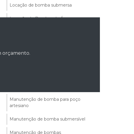
Locação de bomba submersa
Locação de Bombas de Água
Locação de bombas para esgoto
Locação de bombas submersas em sp
um orçamento.
Locação de bombas submersíveis
Manutenção Bomba Centrífuga
Manutenção de bomba d'água
Manutenção de bomba para poço
artesiano
Manutenção de bomba submersível
Manutenção de bombas