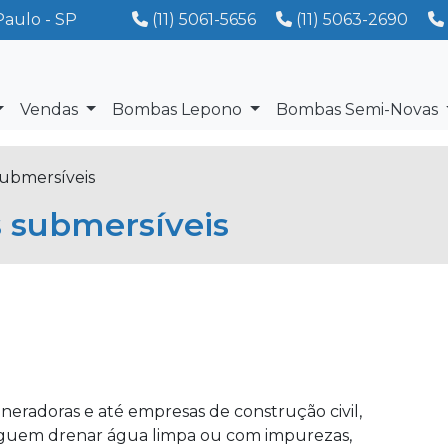
Paulo - SP
(11) 5061-5656
(11) 5063-2690
Vendas
Bombas Lepono
Bombas Semi-Novas
ubmersíveis
 submersíveis
eradoras e até empresas de construção civil,
guem drenar água limpa ou com impurezas,