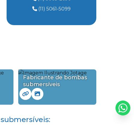
Bombas re-autoescorvantes
(11) 5061-5099
Bombas esco
Bomba autoescorvante para esgoto
Bomba autoescorvante preço
Bomba de esgoto preço
Bombas abs para esgoto
Fabricante de bombas
submersíveis
Fábrica de bomba submersa
Venda bombas flygt
Venda bombas sulzer
submersíveis:
Venda bombas seminovas