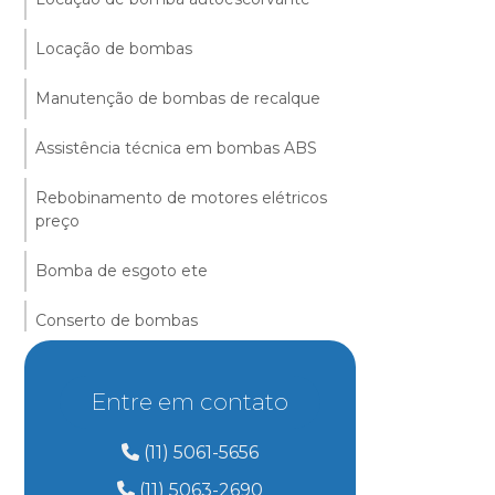
Locação de bombas
Manutenção de bombas de recalque
Assistência técnica em bombas ABS
Rebobinamento de motores elétricos
preço
Bomba de esgoto ete
Conserto de bombas
Manutenção de bombas submersíveis
Entre em contato
Enrolamento de motores elétricos sp
(11) 5061-5656
Bombas autoescorvante
(11) 5063-2690