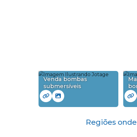
Venda bombas
Ma
submersíveis
bo
Regiões onde