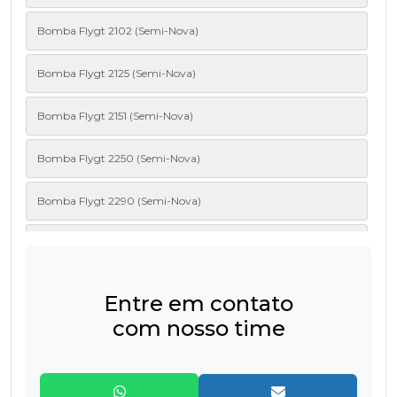
Bomba Flygt 2102 (Semi-Nova)
Bomba Flygt 2125 (Semi-Nova)
Bomba Flygt 2151 (Semi-Nova)
Bomba Flygt 2250 (Semi-Nova)
Bomba Flygt 2290 (Semi-Nova)
Bomba Flygt 2620 (Semi-Nova)
Bomba Flygt 2660 (Semi-Nova)
Entre em contato
com nosso time
Bomba FLYGT 3085 (MT/HT) (Semi-Nova)
Bomba FLYGT 3101 (MT/HT) (Semi-Nova)