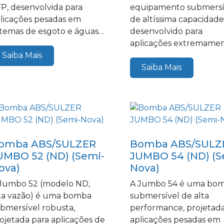
P, desenvolvida para
equipamento submersí
licações pesadas em
de altíssima capacidade
stemas de esgoto e águas
desenvolvido para
siduais...
aplicações extremame
exigentes, como dren
Saiba Mais
e recalque em...
Saiba Mais
omba ABS/SULZER
Bomba ABS/SULZ
UMBO 52 (ND) (Semi-
JUMBO 54 (ND) (S
ova)
Nova)
Jumbo 52 (modelo ND,
A Jumbo 54 é uma bo
ta vazão) é uma bomba
submersível de alta
bmersível robusta,
performance, projetada
ojetada para aplicações de
aplicações pesadas em