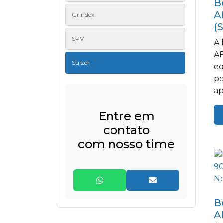
B
A
Grindex
(
SPV
A 
AF
Sulzer
eq
po
ap
si
Entre em
contato
com nosso time
B
A