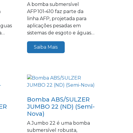
A bomba submersível
à
AFP 101‑410 faz parte da
linha AFP, projetada para
águas
aplicações pesadas em
a
sistemas de esgoto e águas
residuais.
Saiba Mais
Bomba ABS/SULZER
ER
JUMBO 22 (ND) (Semi-
Nova)
A Jumbo 22 é uma bomba
submersível robusta,