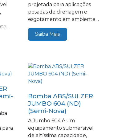
vel
projetada para aplicações
,
pesadas de drenagem e
esgotamento em ambientes
nte
industriais e...
agem
Saiba Mais
ER
emi-
Bomba ABS/SULZER
JUMBO 604 (ND)
(Semi-Nova)
mba
A Jumbo 604 é um
 para
equipamento submersível
de altíssima capacidade,