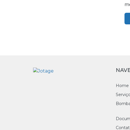
mé
NAV
Home
Serviç
Bomba
Docum
Contat