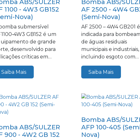
omba ABS/SULZER
Bomba ABS/SULZ
F 1100 - 4W3 GB152
AF 2500 - 4W4 GB
Semi-Nova)
(Semi-Nova)
bomba submersível
AF 2500 – 4W4 GB201 é
 1100‑4W3 GB152 é um
indicada para bombea
uipamento de grande
de águas residuais
rte, desenvolvido para
municipais e industriais,
licações críticas em
incluindo esgoto com
stemas de esgoto e...
sólidos, materiais...
Saiba Mais
Saiba Mais
Bomba ABS/SULZ
omba ABS/SULZER
AFP 100-405 (Semi
F 900 - 4W2 GB 152
Nova)