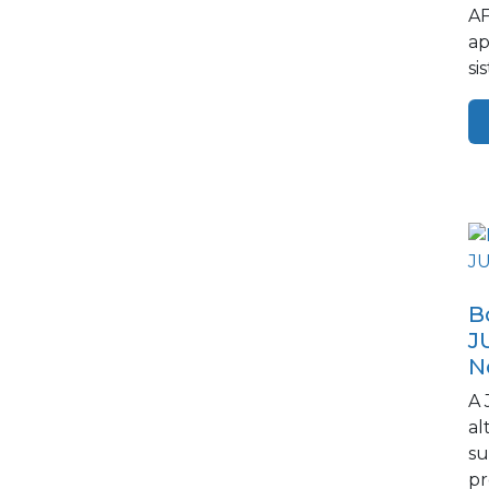
AF
ap
si
re
B
J
N
A 
al
su
pr