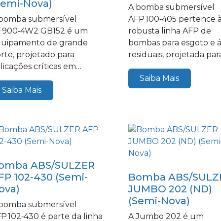
Semi-Nova)
A bomba submersível
bomba submersível
AFP 100‑405 pertence 
 900‑4W2 GB152 é um
robusta linha AFP de
uipamento de grande
bombas para esgoto e 
rte, projetado para
residuais, projetada par
licações críticas em
operações industriais...
stemas de esgoto e...
Saiba Mais
Saiba Mais
omba ABS/SULZER
FP 102-430 (Semi-
Bomba ABS/SULZ
ova)
JUMBO 202 (ND)
(Semi-Nova)
bomba submersível
P 102‑430 é parte da linha
A Jumbo 202 é um