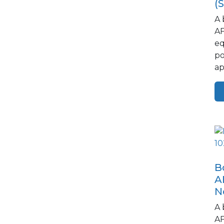
(
A 
AF
eq
po
ap
si
B
A
N
A 
AF