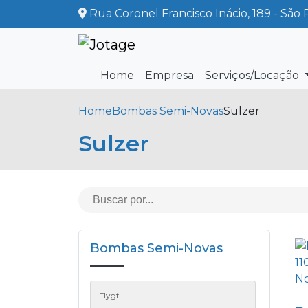
Rua Coronel Francisco Inácio, 189 - São 
Home
Empresa
Serviços/Locação
Home
Bombas Semi-Novas
Sulzer
Sulzer
Bombas Semi-Novas
Flygt