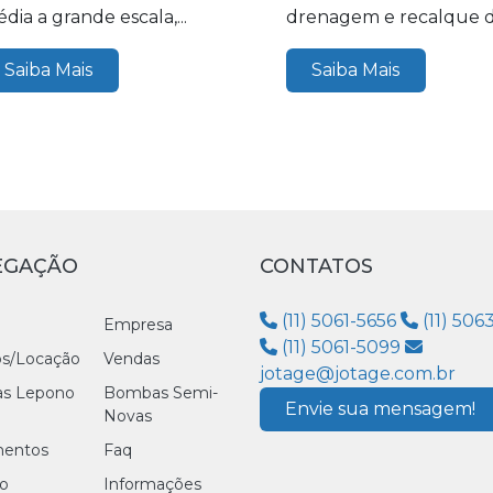
dia a grande escala,...
drenagem e recalque 
grandes...
Saiba Mais
Saiba Mais
EGAÇÃO
CONTATOS
(11) 5061-5656
(11) 506
Empresa
(11) 5061-5099
os/Locação
Vendas
jotage@jotage.com.br
s Lepono
Bombas Semi-
Envie sua mensagem!
Novas
entos
Faq
o
Informações