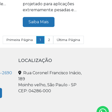
de
projetado para aplicações
extremamente pesadas e
críticas, como drenagem e...
Saiba Mais
Primeira Página
1
2
Última Página
LOCALIZAÇÃO
3-2690
Rua Coronel Francisco Inácio,
189
Moinho velho, São Paulo - SP
CEP: 04286-000