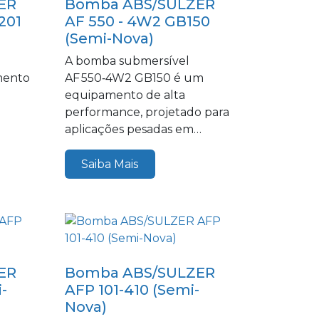
ER
Bomba ABS/SULZER
201
AF 550 - 4W2 GB150
(Semi-Nova)
A bomba submersível
mento
AF 550‑4W2 GB150 é um
equipamento de alta
performance, projetado para
aplicações pesadas em
sistemas de esgoto e...
Saiba Mais
ER
Bomba ABS/SULZER
-
AFP 101-410 (Semi-
Nova)