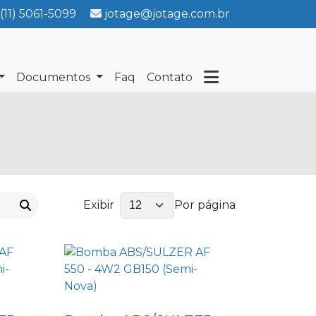
(11) 5061-5099
jotage@jotage.com.br
Documentos
Faq
Contato
Exibir
Por página