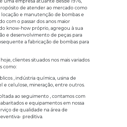
a, é uma empresa atuante desde 1976,
 propósito de atender ao mercado como
de locação e manutenção de bombas e
ndo com o passar dos anos maior
do know-how próprio, agregou à sua
ção e desenvolvimento de peças para
bsequente a fabricação de bombas para
oje, clientes situados nos mais variados
s como:
licos , indústria química, usina de
l e celulose, mineração, entre outros.
oltada ao seguimento , contamos com
s gabaritados e equipamentos em nossa
erviço de qualidade na área de
ventiva- preditiva.