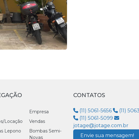
EGAÇÃO
CONTATOS
(11) 5061-5656
(11) 506
Empresa
(11) 5061-5099
os/Locação
Vendas
jotage@jotage.com.br
s Lepono
Bombas Semi-
Envie sua mensagem!
Novas