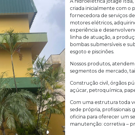
A hidroelétrica jotage ltd
criada inicialmente com o
fornecedora de serviços 
motores elétricos, adquiri
experiência e desenvolven
linha de atuação, a produ
bombas submersíveis e su
esgoto e piscinões.
Nossos produtos, atendem h
segmentos de mercado, tai
Construção civil, órgãos púb
açúcar, petroquímica, pape
Com uma estrutura toda v
sede própria, profissionai
oficina para oferecer um s
manutenção: corretiva – pre