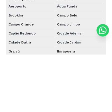
Aeroporto
Água Funda
Brooklin
Campo Belo
Campo Grande
Campo Limpo
Capão Redondo
Cidade Ademar
Cidade Dutra
Cidade Jardim
Grajaú
Ibirapuera
Interlagos
Ipiranga
Itaim Bibi
Jabaquara
Jardim Ângela
Jardim América
Jardim Europa
Jardim Paulista
Jardim Paulistano
Jardim São Luiz
Jardins
Jockey Club