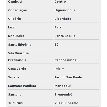
Cambuci
Centro
Consolação
Higienópolis
Glicério
Liberdade
Luz
Pari
República
Santa Cecília
Santa Efigênia
Sé
Vila Buarque
Brasilândia
Cachoeirinha
Casa Verde
Imirim
Jaçanã
Jardim São Paulo
Lauzane Paulista
Mandaqui
Santana
Tremembé
Tucuruvi
Vila Guilherme