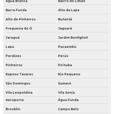
Água Branca
Bairro do Limão
Barra Funda
Alto da Lapa
Alto de Pinheiros
Butantã
Freguesia do Ó
Jaguaré
Jaraguá
Jardim Bonfiglioli
Lapa
Pacaembú
Perdizes
Perús
Pinheiros
Pirituba
Raposo Tavares
Rio Pequeno
São Domingos
Sumaré
Vila Leopoldina
Vila Sonia
Aeroporto
Água Funda
Brooklin
Campo Belo