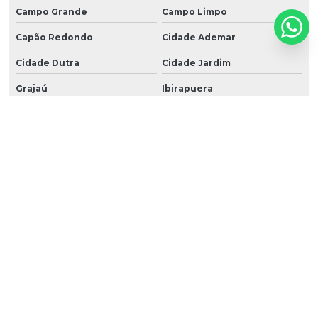
Campo Grande
Campo Limpo
Capão Redondo
Cidade Ademar
Cidade Dutra
Cidade Jardim
Grajaú
Ibirapuera
Interlagos
Ipiranga
Itaim Bibi
Jabaquara
Jardim Ângela
Jardim América
Jardim Europa
Jardim Paulista
Jardim Paulistano
Jardim São Luiz
Jardins
Jockey Club
M'Boi Mirim
Moema
Morumbi
Parelheiros