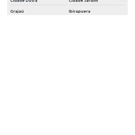
Cidade Dutra
Cidade Jardim
Grajaú
Ibirapuera
Interlagos
Ipiranga
Itaim Bibi
Jabaquara
Jardim Ângela
Jardim América
Jardim Europa
Jardim Paulista
Jardim Paulistano
Jardim São Luiz
Jardins
Jockey Club
M'Boi Mirim
Moema
Morumbi
Parelheiros
Pedreira
Sacomã
Santo Amaro
Saúde
Socorro
Vila Andrade