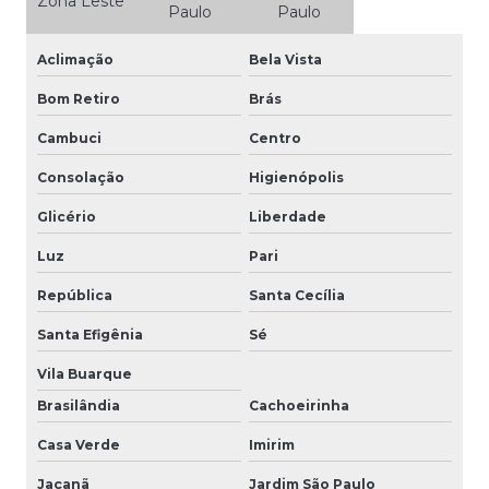
Zona Leste
Paulo
Paulo
Aclimação
Bela Vista
Bom Retiro
Brás
Cambuci
Centro
Consolação
Higienópolis
Glicério
Liberdade
Luz
Pari
República
Santa Cecília
Santa Efigênia
Sé
Vila Buarque
Brasilândia
Cachoeirinha
Casa Verde
Imirim
Jaçanã
Jardim São Paulo