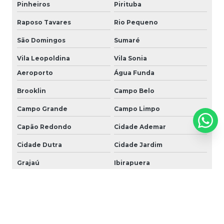
Pinheiros
Pirituba
Raposo Tavares
Rio Pequeno
São Domingos
Sumaré
Vila Leopoldina
Vila Sonia
Aeroporto
Água Funda
Brooklin
Campo Belo
Campo Grande
Campo Limpo
Capão Redondo
Cidade Ademar
Cidade Dutra
Cidade Jardim
Grajaú
Ibirapuera
Interlagos
Ipiranga
Itaim Bibi
Jabaquara
Jardim Ângela
Jardim América