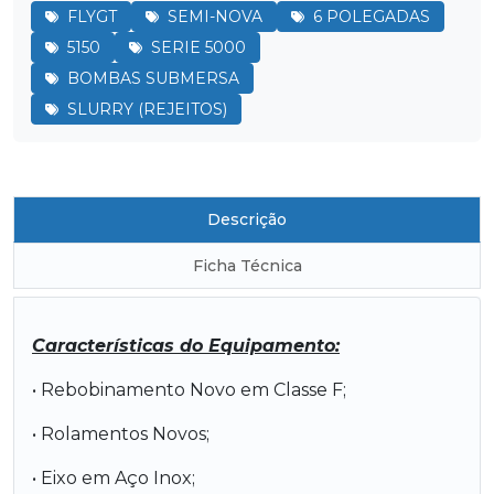
FLYGT
SEMI-NOVA
6 POLEGADAS
5150
SERIE 5000
BOMBAS SUBMERSA
SLURRY (REJEITOS)
Descrição
Ficha Técnica
Características do Equipamento:
• Rebobinamento Novo em Classe F;
• Rolamentos Novos;
• Eixo em Aço Inox;