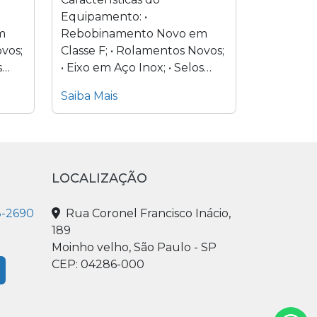
Equipamento: •
m
Rebobinamento Novo em
ovos;
Classe F; • Rolamentos Novos;
s
• Eixo em Aço Inox; • Selos
e
Mecânicos em carbeto de
Saiba Mais
tungstênio; •...
LOCALIZAÇÃO
3-2690
Rua Coronel Francisco Inácio,
189
Moinho velho, São Paulo - SP
CEP: 04286-000