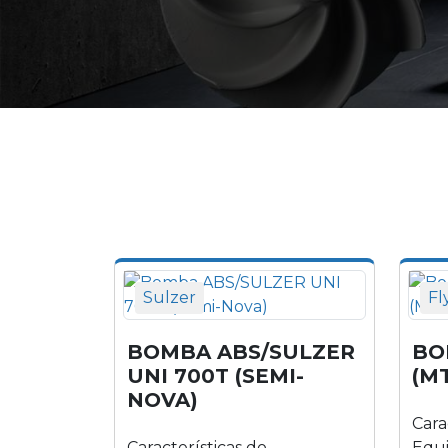
Bomba ABS/SULZER UNI 700T
(Semi-Nova)
Sulzer
Fl
BOMBA ABS/SULZER
BO
UNI 700T (SEMI-
(M
NOVA)
Cara
Características do
Equi