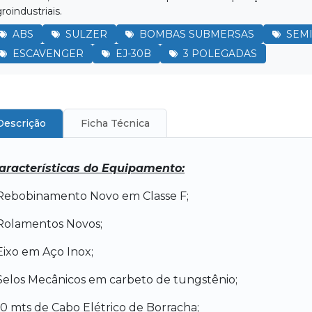
roindustriais.
ABS
SULZER
BOMBAS SUBMERSAS
SEM
ESCAVENGER
EJ-30B
3 POLEGADAS
Descrição
Ficha Técnica
aracterísticas do Equipamento:
 Rebobinamento Novo em Classe F;
 Rolamentos Novos;
 Eixo em Aço Inox;
 Selos Mecânicos em carbeto de tungstênio;
 10 mts de Cabo Elétrico de Borracha;