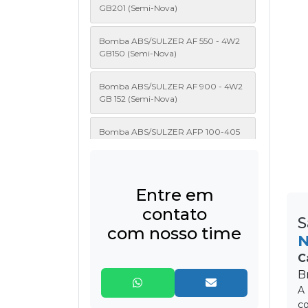
GB201 (Semi-Nova)
Bomba ABS/SULZER AF 550 - 4W2
GB150 (Semi-Nova)
Bomba ABS/SULZER AF 900 - 4W2
GB 152 (Semi-Nova)
Bomba ABS/SULZER AFP 100-405
(Semi-Nova)
Bomba ABS/SULZER AFP 101-410
(Semi-Nova)
Entre em
contato
S
Bomba ABS/SULZER AFP 102-430
com nosso time
(Semi-Nova)
N
C
Bomba ABS/SULZER JUMBO 202
B
(ND) (Semi-Nova)
A 
co