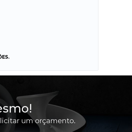
ÕES.
esmo!
olicitar um orçamento.