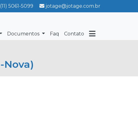
(11) 5061-5099
jotage@jotage.com.br
Documentos
Faq
Contato
-Nova)