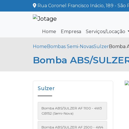
Rua Coronel Francisco Inácio, 189 - São 
Home
Empresa
Serviços/Locação
Home
Bombas Semi-Novas
Sulzer
Bomba A
Bomba ABS/SULZER
Sulzer
Bomba ABS/SULZER AF 1100 - 4W3
GB152 (Semi-Nova)
Bomba ABS/SULZER AF 2500 - 4W4