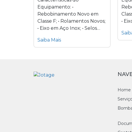
Equipamento: •
Reb
Rebobinamento Novo em
Clas
Classe F; • Rolamentos Novos;
• Ei
• Eixo em Aço Inox; • Selos
Mecâ
Saib
Mecânicos em carbeto de
tungs
Saiba Mais
tungstênio; •...
NAV
Home
Serviç
Bomba
Docum