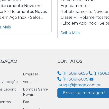
obinamento Novo em
Equipamento: •
se F; • Rolamentos Novos;
Rebobinamento Novo e
xo em Aço Inox; • Selos
Classe F; • Rolamentos N
nicos em carbeto de
• Eixo em Aço Inox; • Selo
a Mais
tênio; •...
Mecânicos em carbeto d
Saiba Mais
tungstênio; •...
EGAÇÃO
CONTATOS
(11) 5061-5656
(11) 506
Empresa
(11) 5061-5099
os/Locação
Vendas
jotage@jotage.com.br
s Lepono
Bombas Semi-
Envie sua mensagem!
Novas
entos
Faq