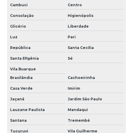
Cambuci
Centro
Consolação
Higienópolis
Glicério
Liberdade
Luz
Pari
República
Santa Cecília
Santa Efigênia
Sé
Vila Buarque
Brasilândia
Cachoeirinha
Casa Verde
Imirim
Jaçanã
Jardim São Paulo
Lauzane Paulista
Mandaqui
Santana
Tremembé
Tucuruvi
Vila Guilherme