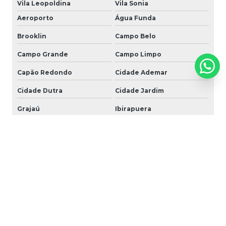
Vila Leopoldina
Vila Sonia
Aeroporto
Água Funda
Brooklin
Campo Belo
Campo Grande
Campo Limpo
Capão Redondo
Cidade Ademar
Cidade Dutra
Cidade Jardim
Grajaú
Ibirapuera
Interlagos
Ipiranga
Itaim Bibi
Jabaquara
Jardim Ângela
Jardim América
Jardim Europa
Jardim Paulista
Jardim Paulistano
Jardim São Luiz
Jardins
Jockey Club